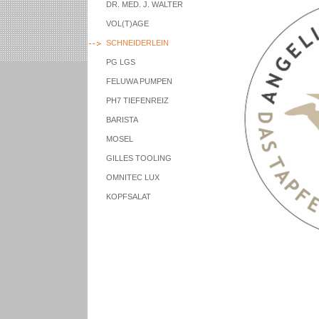
DR. MED. J. WALTER
VOL(T)AGE
SCHNEIDERLEIN
PG LGS
FELUWA PUMPEN
PH7 TIEFENREIZ
BARISTA
MOSEL
GILLES TOOLING
OMNITEC LUX
KOPFSALAT