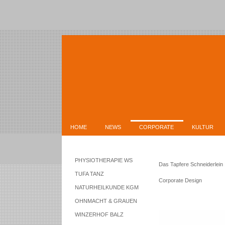
HOME
NEWS
CORPORATE
KULTUR
PHYSIOTHERAPIE WS
Das Tapfere Schneiderlein |
TUFA TANZ
Corporate Design
NATURHEILKUNDE KGM
OHNMACHT & GRAUEN
WINZERHOF BALZ