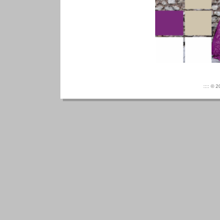
:::: © 