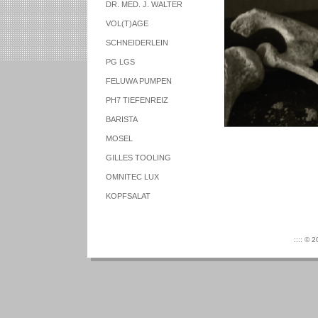
DR. MED. J. WALTER
VOL(T)AGE
SCHNEIDERLEIN
PG LGS
FELUWA PUMPEN
PH7 TIEFENREIZ
BARISTA
MOSEL
GILLES TOOLING
OMNITEC LUX
KOPFSALAT
:::: © 