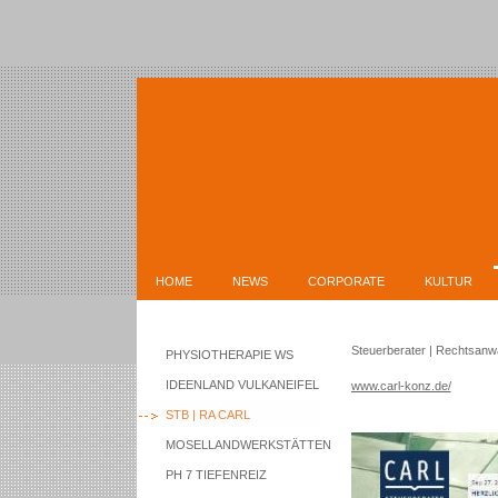
HOME
NEWS
CORPORATE
KULTUR
Steuerberater | Rechtsanwa
PHYSIOTHERAPIE WS
IDEENLAND VULKANEIFEL
www.carl-konz.de/
STB | RA CARL
MOSELLANDWERKSTÄTTEN
PH 7 TIEFENREIZ