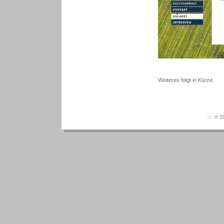
Weiteres folgt in Kürze.
:::: © 