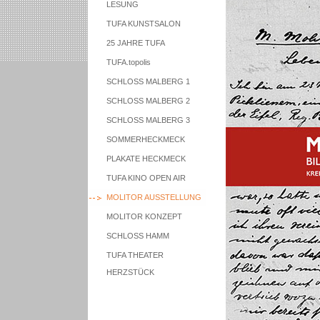
LESUNG
TUFA KUNSTSALON
25 JAHRE TUFA
TUFA.topolis
SCHLOSS MALBERG 1
SCHLOSS MALBERG 2
SCHLOSS MALBERG 3
SOMMERHECKMECK
PLAKATE HECKMECK
TUFA KINO OPEN AIR
MOLITOR AUSSTELLUNG
MOLITOR KONZEPT
SCHLOSS HAMM
TUFA THEATER
HERZSTÜCK