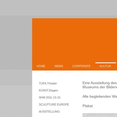
HOME
NEWS
CORPORATE
KULTUR
Eine Ausstellung de
TUFA.Theater
Museums der Bildend
KUNST.Etagen
Alle begleitenden W
SHM 2011-13-15
SCULPTURE EUROPE
Plakat
AUSSTELLUNG